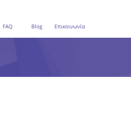
FAQ
Blog
Επικοινωνία