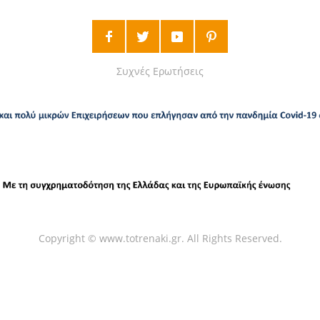
Συχνές Ερωτήσεις
Copyright © www.totrenaki.gr. All Rights Reserved.