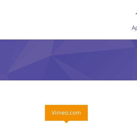
Α
Vimeo.com