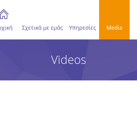
ρχική
Σχετικά με εμάς
Υπηρεσίες
Media
Videos